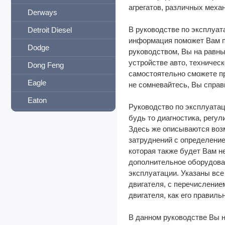
агрегатов, различных меха
Derways
В руководстве по эксплуат
Detroit Diesel
информация поможет Вам п
Dodge
руководством, Вы на равны
устройстве авто, техничес
Dong Feng
самостоятельно сможете пр
Eagle
не сомневайтесь, Вы справ
Eaton
Руководство по эксплуата
Exeed
будь то диагностика, регу
Здесь же описываются возм
FAW
затруднений с определение
которая также будет Вам н
Fiat
дополнительное оборудова
Ford
эксплуатации. Указаны все
двигателя, с перечисление
Foton
двигателя, как его правиль
Freightliner
В данном руководстве Вы н
Geely