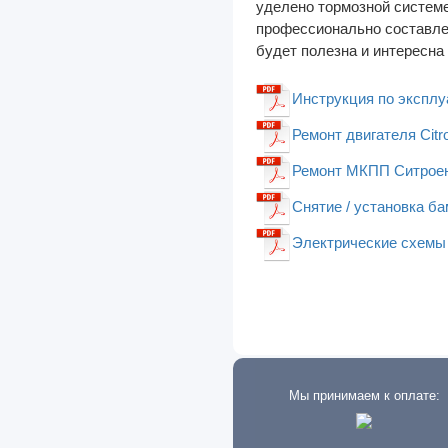
уделено тормозной системе
профессионально составле
GMC
будет полезна и интересна
Great Wall
Инструкция по эксплу
Groz
Ремонт двигателя Citr
Hafei
Ремонт МКПП Ситроен 
Haima
Hania
Снятие / установка ба
Haval
Электрические схемы C
Hino
Holden
Honda
Howo
Мы принимаем к оплате:
Hummer