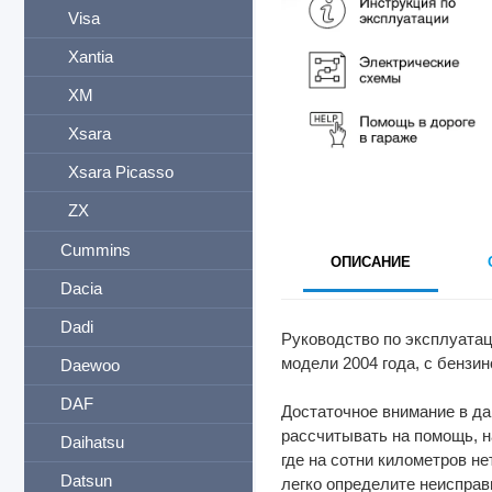
Visa
Xantia
XM
Xsara
Xsara Picasso
ZX
Cummins
ОПИСАНИЕ
Dacia
Dadi
Руководство по эксплуатац
модели 2004 года, с бензин
Daewoo
DAF
Достаточное внимание в да
рассчитывать на помощь, на
Daihatsu
где на сотни километров н
Datsun
легко определите неисправ