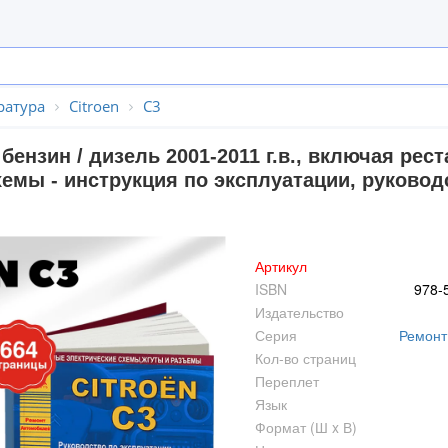
ратура
Citroen
C3
бензин / дизель 2001-2011 г.в., включая рес
хемы - инструкция по эксплуатации, руково
Артикул
ISBN
978-
Издательство
Серия
Ремонт
Кол-во страниц
Переплет
Язык
Формат (Ш x В)