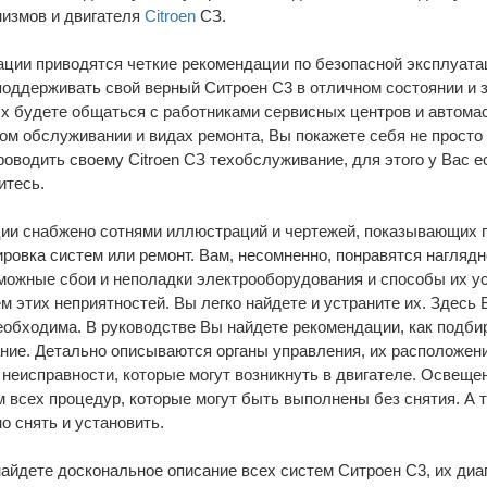
низмов и двигателя
Сitroen
СЗ.
ации приводятся четкие рекомендации по безопасной эксплуата
оддерживать свой верный Ситроен C3 в отличном состоянии и 
х будете общаться с работниками сервисных центров и автомас
ком обслуживании и видах ремонта, Вы покажете себя не просто
оводить своему Citroen СЗ техобслуживание, для этого у Вас ес
итесь.
ции снабжено сотнями иллюстраций и чертежей, показывающих 
лировка систем или ремонт. Вам, несомненно, понравятся нагля
ожные сбои и неполадки электрооборудования и способы их ус
м этих неприятностей. Вы легко найдете и устраните их. Здесь
еобходима. В руководстве Вы найдете рекомендации, как подбир
ние. Детально описываются органы управления, их расположен
 неисправности, которые могут возникнуть в двигателе. Освеще
м всех процедур, которые могут быть выполнены без снятия. А
но снять и установить.
айдете доскональное описание всех систем Ситроен C3, их диа