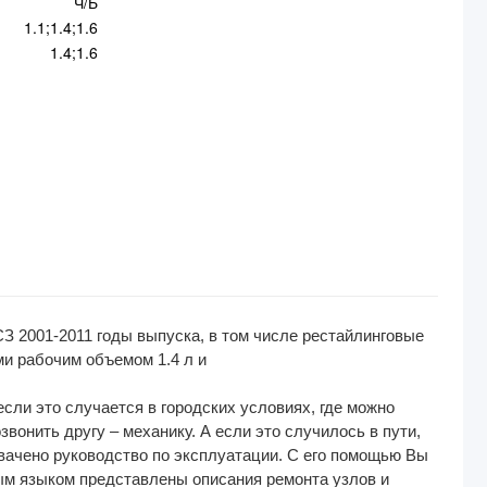
Ч/Б
1.1;1.4;1.6
1.4;1.6
З 2001-2011 годы выпуска, в том числе рестайлинговые
ями рабочим объемом 1.4 л и
сли это случается в городских условиях, где можно
звонить другу – механику. А если это случилось в пути,
ихвачено руководство по эксплуатации. С его помощью Вы
ным языком представлены описания ремонта узлов и