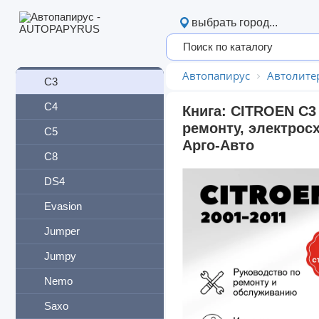
C15
выбрать город...
C2
C25
Автопапирус
Автолите
C3
C4
Книга: CITROEN C3 
ремонту, электрос
C5
Арго-Авто
C8
DS4
Evasion
Jumper
Jumpy
Nemo
Saxo