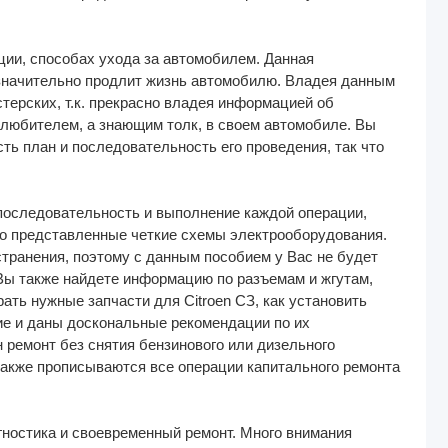
ции, способах ухода за автомобилем. Данная
значительно продлит жизнь автомобилю. Владея данным
терских, т.к. прекрасно владея информацией об
 любителем, а знающим толк, в своем автомобиле. Вы
ть план и последовательность его проведения, так что
последовательность и выполнение каждой операции,
дно представленные четкие схемы электрооборудования.
транения, поэтому с данным пособием у Вас не будет
 Вы также найдете информацию по разъемам и жгутам,
ать нужные запчасти для Citroen СЗ, как установить
ие и даны доскональные рекомендации по их
н ремонт без снятия бензинового или дизельного
 также прописываются все операции капитального ремонта
гностика и своевременный ремонт. Много внимания